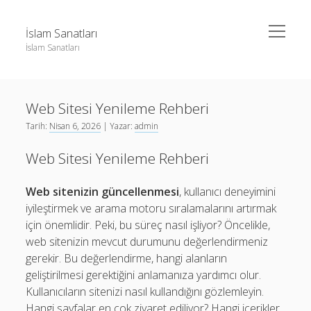
menüyü
İslam Sanatları
aç
İslam Sanatları
Yan
Ara
Menü
Instagram Beğeni Yükseltme Bedava
Ara
Web Sitesi Yenileme Rehberi
Liste
Tarih:
Nisan 6, 2026
| Yazar:
admin
Sayfa Listesi
Instagram Beğeni Yükseltme Bedava
Web Sitesi Yenileme Rehberi
Liste
Sayfa Listesi
Web sitenizin güncellenmesi
, kullanıcı deneyimini
iyileştirmek ve arama motoru sıralamalarını artırmak
için önemlidir. Peki, bu süreç nasıl işliyor? Öncelikle,
web sitenizin mevcut durumunu değerlendirmeniz
gerekir. Bu değerlendirme, hangi alanların
geliştirilmesi gerektiğini anlamanıza yardımcı olur.
Kullanıcıların sitenizi nasıl kullandığını gözlemleyin.
Hangi sayfalar en çok ziyaret ediliyor? Hangi içerikler