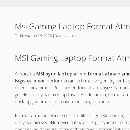
Msi Gaming Laptop Format Atma
Tarih:
Haziran 14, 2026
| Yazar:
admin
MSI Gaming Laptop Format Atma
Ankara’da
MSI oyun laptoplarının format atma hizme
Bilgisayarımızın performansını artırmak ve yenilikçi bir 
önemli bir adımdır. Peki, neden format atmalıyız? Zamanla b
gereksiz dosyalarla dolup taşar. Bu durumda, format atmak
başlangıç yapmak için mükemmel bir çözümdür.
Format atma sürecinde dikkat edilmesi gereken birkaç önem
dosyalarınızı yedeklemeyi unutmayın. Bilgisayarınızı formatl
nedenle, belgelerinizi, fotoğraflarınızı ve diğer önemli dosy