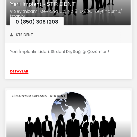
Yerli Implant - STR DENT
Seyitnizam, Mevlana Cd. No:81 D:83G, Zeytinburnu/
İstanbul
0 (850) 308 1208
STR DENT
Yerli İmplantın Lideri: Strdent Diş Sağlığı Çözümleri!
DETAYLAR
ZIRKONYUM KAPLAMA - STR DENT