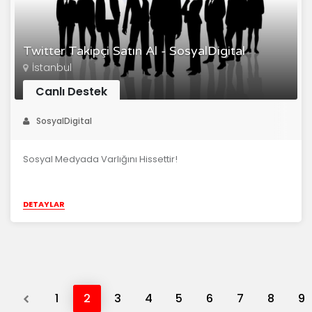
Twitter Takipçi Satın Al - SosyalDigital
İstanbul
Canlı Destek
SosyalDigital
Sosyal Medyada Varlığını Hissettir!
DETAYLAR
Previous
1
2
3
4
5
6
7
8
9