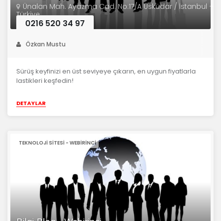
Ünalan Mah. Ayazma Cad. No:17/A Üsküdar / İstanbul –
Türkiye
0216 520 34 97
Özkan Mustu
Sürüş keyfinizi en üst seviyeye çıkarın, en uygun fiyatlarla
lastikleri keşfedin!
DETAYLAR
TEKNOLOJI SITESI - WEBIRINCI