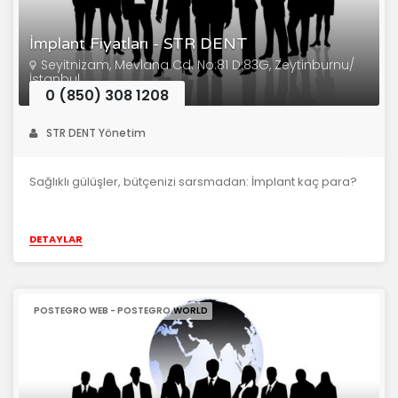
İmplant Fiyatları - STR DENT
Seyitnizam, Mevlana Cd. No:81 D:83G, Zeytinburnu/
İstanbul
0 (850) 308 1208
STR DENT Yönetim
Sağlıklı gülüşler, bütçenizi sarsmadan: İmplant kaç para?
DETAYLAR
POSTEGRO WEB - POSTEGRO.WORLD