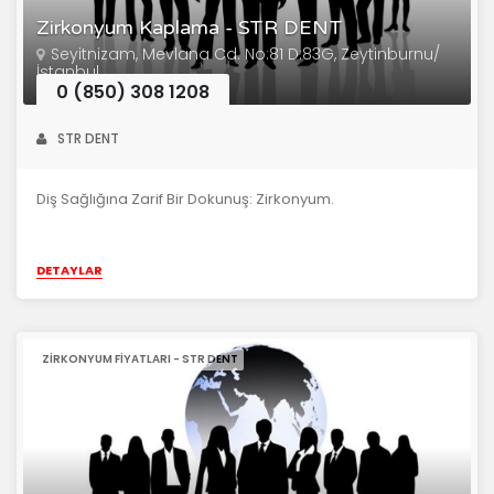
Zirkonyum Kaplama - STR DENT
Seyitnizam, Mevlana Cd. No:81 D:83G, Zeytinburnu/
İstanbul
0 (850) 308 1208
STR DENT
Diş Sağlığına Zarif Bir Dokunuş: Zirkonyum.
DETAYLAR
ZIRKONYUM FIYATLARI - STR DENT