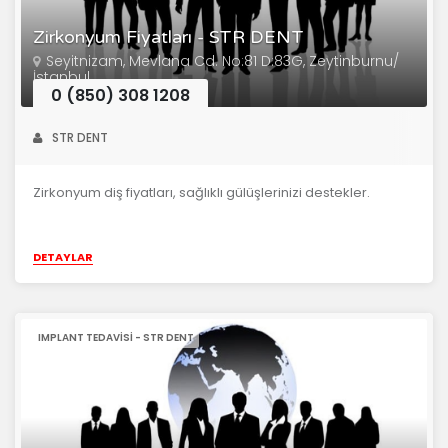
Zirkonyum Fiyatları - STR DENT
Seyitnizam, Mevlana Cd. No:81 D:83G, Zeytinburnu/
İstanbul
0 (850) 308 1208
STR DENT
Zirkonyum diş fiyatları, sağlıklı gülüşlerinizi destekler.
DETAYLAR
IMPLANT TEDAVISI - STR DENT