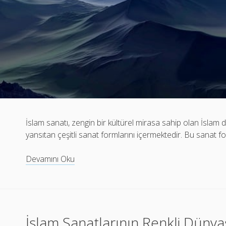
İslam sanatı, zengin bir kültürel mirasa sahip olan İslam d
yansıtan çeşitli sanat formlarını içermektedir. Bu sanat 
İslam
Devamını Oku
Sanatlarında
Minyatür
Sanatının
Yeri
İslam Sanatlarının Renkli Dünya