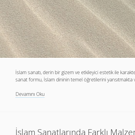
İslam sanatı, derin bir gizem ve etkileyici estetik ile karakt
sanat formu, İslam dininin temel öğretilerini yansıtmakta 
İslam
Devamını Oku
Sanatlarının
Gizemi
ve
Estetiği
İslam Sanatlarında Farklı Malze