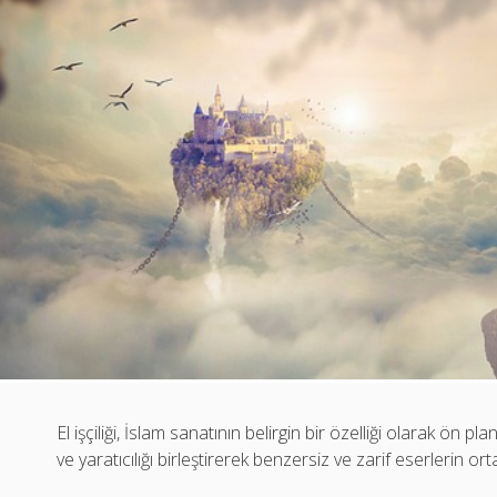
El işçiliği, İslam sanatının belirgin bir özelliği olarak ön pl
ve yaratıcılığı birleştirerek benzersiz ve zarif eserlerin or