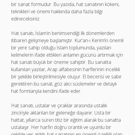
bir sanat formudur. Bu yazıda, hat sanatının kökeni,
teknikleri ve önemi hakkında daha fazla bilgi
edineceksiniz.
Hat sanatı, İslam’ın benimsendiği ilk dönemlerden
itibaren gelişmeye başlamıştır. Kur’an-ı Kerim’in önemli
bir yere sahip olduğu İslam toplumunda, yazılan
kelimelerin ifade ettikleri anlamın gücünü artırmak için
hat sanatı büyük bir öneme sahiptir. Bu sanatta
kullanılan yazılar, Arap alfabesinin harflerinin incelikli
bir şekilde birleştirilmesiyle oluşur. El becerisi ve sabır
gerektiren bu sanat, göz alıcı süslemeler ve detaylı
hat formlarıyla kendini ifade eder.
Hat sanatı, ustalar ve çıraklar arasında ustalık
zinciriyle aktarılan bir geleneğe dayanır. Usta bir
hattat, yıllarca süren titiz bir eğitim alarak bu sanatta
ustalaşır. Her harfin doğru orantılı ve uyumlu bir
şekilde yer aldığı, hat sanatının en önemli özelliği olan