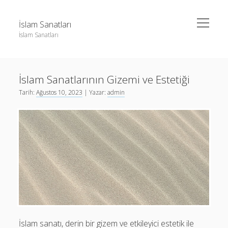
menüyü
İslam Sanatları
aç
İslam Sanatları
Yan
Ara
Menü
Instagram Beğeni Yükseltme Bedava
Ara
İslam Sanatlarının Gizemi ve Estetiği
Liste
Tarih:
Ağustos 10, 2023
| Yazar:
admin
Sayfa Listesi
Instagram Beğeni Yükseltme Bedava
Liste
Sayfa Listesi
İslam sanatı, derin bir gizem ve etkileyici estetik ile