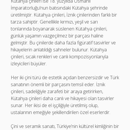
Kütahya çinileri ise 18. yüzyılda Osmanlı
İmparatorluğu’nun batısındaki Kütahya şehrinde
üretilmiştir. Kütahya çinileri, İznik çinilerinden farklı bir
tarza sahiptir. Genellikle kırmızı, yeşil ve sarı
tonlarında boyanarak süslenen Kütahya çinileri,
günlük yaşamın vazgeçilmez bir parçası haline
gelmiştir. Bu çinilerde daha fazla figüratif tasvirler ve
hikayelerin anlatıldığı sahneler bulunur. Kütahya
çinileri, sıcak renkleri ve canlı kompozisyonlarıyla
izleyicileri büyüler.
Her iki çini türü de estetik açıdan benzersizdir ve Türk
sanatının önemli bir parçasını temsil eder. İznik
çinileri, sadeliğiyle zarafeti bir araya getirirken,
Kütahya çinileri daha canlı ve hikayesi olan tasvirler
sunar. Her ikisi de el işçiliğiyle üretilmiş olup,
ustalarının emeğiyle şekillendirilen özel eserlerdir.
Çini ve seramik sanatı, Türkiye’nin kültürel kimliğinin bir