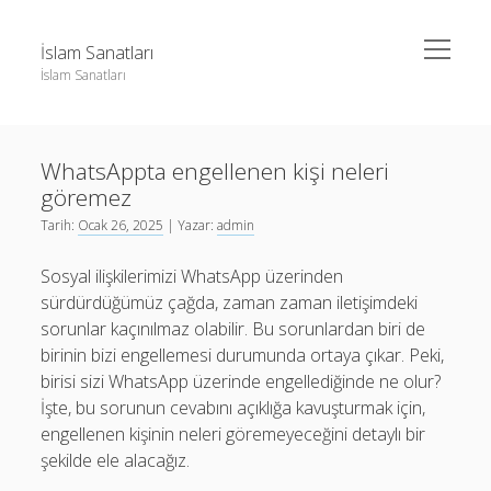
menüyü
İslam Sanatları
aç
İslam Sanatları
Yan
Ara
Menü
Instagram Beğeni Yükseltme Bedava
Ara
WhatsAppta engellenen kişi neleri
Liste
göremez
Sayfa Listesi
Instagram Beğeni Yükseltme Bedava
Tarih:
Ocak 26, 2025
| Yazar:
admin
Liste
Sosyal ilişkilerimizi WhatsApp üzerinden
Sayfa Listesi
sürdürdüğümüz çağda, zaman zaman iletişimdeki
sorunlar kaçınılmaz olabilir. Bu sorunlardan biri de
birinin bizi engellemesi durumunda ortaya çıkar. Peki,
birisi sizi WhatsApp üzerinde engellediğinde ne olur?
İşte, bu sorunun cevabını açıklığa kavuşturmak için,
engellenen kişinin neleri göremeyeceğini detaylı bir
şekilde ele alacağız.