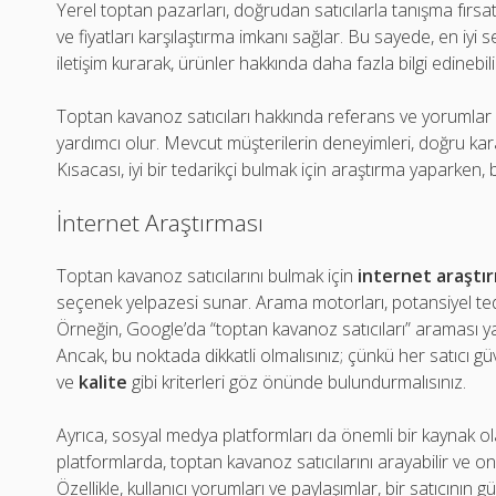
Yerel toptan pazarları, doğrudan satıcılarla tanışma fırsa
ve fiyatları karşılaştırma imkanı sağlar. Bu sayede, en iyi se
iletişim kurarak, ürünler hakkında daha fazla bilgi edinebili
Toptan kavanoz satıcıları hakkında referans ve yorumlar a
yardımcı olur. Mevcut müşterilerin deneyimleri, doğru karar
Kısacası, iyi bir tedarikçi bulmak için araştırma yaparken
İnternet Araştırması
Toptan kavanoz satıcılarını bulmak için
internet araştı
seçenek yelpazesi sunar. Arama motorları, potansiyel tedar
Örneğin, Google’da “toptan kavanoz satıcıları” araması yapa
Ancak, bu noktada dikkatli olmalısınız; çünkü her satıcı gü
ve
kalite
gibi kriterleri göz önünde bulundurmalısınız.
Ayrıca, sosyal medya platformları da önemli bir kaynak ol
platformlarda, toptan kavanoz satıcılarını arayabilir ve on
Özellikle, kullanıcı yorumları ve paylaşımlar, bir satıcının güv