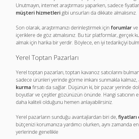
Unutmayın, internet araştırması yaparken, sadece fiyatl
müşteri hizmetleri
gibi unsurları da dikkate almalısınız.
Son olarak, araştırmanızı derinleştirmek için
forumlar
v
içeriklere de göz atmalısınız. Bu tür platformlar, gerçek k
almak için harika bir yerdir. Böylece, en iyi tedarikçiyi 
Yerel Toptan Pazarları
Yerel toptan pazarları, toptan kavanoz satıcılarını bulmanın
sadece ürünleri yerinde görme imkanı sunmakla kalmaz
kurma
fırsatı da sağlar. Düşünün ki, bir pazar yerinde dol
boyutlar ve çeşitler gözünüzün önünde. Hangi satıcının en
daha kaliteli olduğunu hemen anlayabilirsiniz.
Yerel pazarların sunduğu avantajlardan biri de,
fiyatlar
bütçenizi korumanıza yardımcı olurken, aynı zamanda en i
yerlerinde genellikle