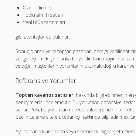
Özel indirimler
Toplu alım fırsatları
Yeni ürün tanıtımları
gibi avantajlar da bulunur.
Sonuç olarak, yerel toptan pazarları, hem güvenilir satıcı
zenginleştirmek için harika bir yerdir. Unutmayın, her za
ve diğer müşterilerin yorumlarını okumak, doğru karar ve
Referans ve Yorumlar
Toptan kavanoz satıcıları
hakkında bilgi edinmenin en et
deneyimlerini incelemektir. Bu yorumlar, potansiyel tedar
sunar. Peki, bu yorumları nerede bulabilirsiniz? İnternet 
özel inceleme siteleri, tedarikçi hakkında bilgi edinmek içi
Ayrıca, tanıdıklarınızdan veya sektördeki diğer işletmeler