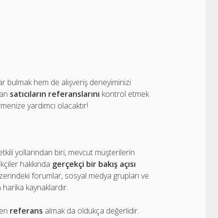
lar bulmak hem de alışveriş deneyiminizi
man
satıcıların referanslarını
kontrol etmek
rmenize yardımcı olacaktır!
kili yollarından biri, mevcut müşterilerin
ikçiler hakkında
gerçekçi bir bakış açısı
üzerindeki forumlar, sosyal medya grupları ve
n harika kaynaklardır.
den
referans
almak da oldukça değerlidir.