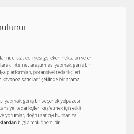
 bulunur
arını, dikkat edilmesi gereken noktaları ve en
k olarak, internet araştırması yapmak, geniş bir
 platformları, potansiyel tedarikçileri
n kavanoz satıcıları” şeklinde bir arama
ası yapmak, geniş bir seçenek yelpazesi
siyel tedarikçileri keşfetmek için etkili
ve yorumlar, doğru satıcıyı bulmanıza
aklardan
bilgi almak önemlidir.