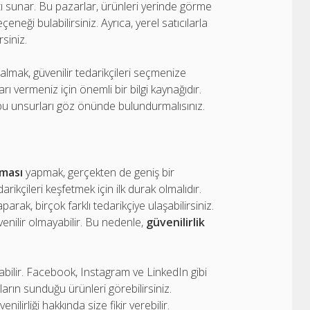
tı sunar. Bu pazarlar, ürünleri yerinde görme
çeneği bulabilirsiniz. Ayrıca, yerel satıcılarla
rsiniz.
lmak, güvenilir tedarikçileri seçmenize
ı vermeniz için önemli bir bilgi kaynağıdır.
, bu unsurları göz önünde bulundurmalısınız.
rması
yapmak, gerçekten de geniş bir
ikçileri keşfetmek için ilk durak olmalıdır.
rak, birçok farklı tedarikçiye ulaşabilirsiniz.
venilir olmayabilir. Bu nedenle,
güvenilirlik
abilir. Facebook, Instagram ve LinkedIn gibi
ların sunduğu ürünleri görebilirsiniz.
enilirliği hakkında size fikir verebilir.