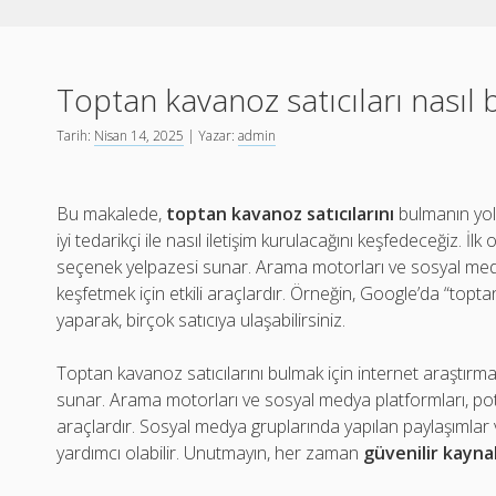
Toptan kavanoz satıcıları nasıl
Tarih:
Nisan 14, 2025
| Yazar:
admin
Bu makalede,
toptan kavanoz satıcılarını
bulmanın yoll
iyi tedarikçi ile nasıl iletişim kurulacağını keşfedeceğiz. İl
seçenek yelpazesi sunar. Arama motorları ve sosyal medya
keşfetmek için etkili araçlardır. Örneğin, Google’da “topta
yaparak, birçok satıcıya ulaşabilirsiniz.
Toptan kavanoz satıcılarını bulmak için internet araştırm
sunar. Arama motorları ve sosyal medya platformları, potan
araçlardır. Sosyal medya gruplarında yapılan paylaşımlar 
yardımcı olabilir. Unutmayın, her zaman
güvenilir kayn