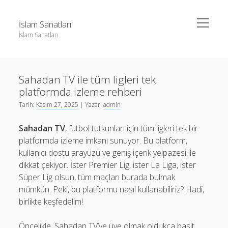
menüyü
İslam Sanatları
aç
İslam Sanatları
Yan
Ara
Menü
Instagram Beğeni Yükseltme Bedava
Ara
Sahadan TV ile tüm ligleri tek
Liste
platformda izleme rehberi
Sayfa Listesi
Instagram Beğeni Yükseltme Bedava
Tarih:
Kasım 27, 2025
| Yazar:
admin
Liste
Sahadan TV
, futbol tutkunları için tüm ligleri tek bir
Sayfa Listesi
platformda izleme imkanı sunuyor. Bu platform,
kullanıcı dostu arayüzü ve geniş içerik yelpazesi ile
dikkat çekiyor. İster Premier Lig, ister La Liga, ister
Süper Lig olsun, tüm maçları burada bulmak
mümkün. Peki, bu platformu nasıl kullanabiliriz? Hadi,
birlikte keşfedelim!
Öncelikle, Sahadan TV’ye üye olmak oldukça basit.