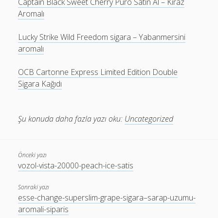
Captain Black Sweet Cherry Puro Satın Al – Kiraz
Aromalı
Lucky Strike Wild Freedom sigara – Yabanmersini
aromalı
OCB Cartonne Express Limited Edition Double
Sigara Kağıdı
Şu konuda daha fazla yazı oku:
Uncategorized
Önceki yazı
vozol-vista-20000-peach-ice-satis
Sonraki yazı
esse-change-superslim-grape-sigara–sarap-uzumu-
aromali-siparis