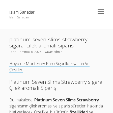
menüyü
İslam Sanatları
aç
İslam Sanatları
Yan
Ara
Menü
Instagram Beğeni Yükseltme Bedava
Ara
platinum-seven-slims-strawberry-
Liste
sigara–cilek-aromali-siparis
Sayfa Listesi
Instagram Beğeni Yükseltme Bedava
Tarih:
Temmuz 6, 2025
| Yazar:
admin
Liste
Hoyo de Monterrey Puro Sigarillo Fiyatları Ve
Sayfa Listesi
Çeşitleri
Platinum Seven Slims Strawberry sigara
Çilek aromalı Sipariş
Bu makalede,
Platinum Seven Slims Strawberry
sigarasının çilek aroması ve sipariş süreçleri hakkında
bilgi verilecek. Özellikle, bu ürünün
özellikleri
ve