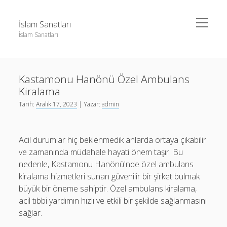
menüyü
İslam Sanatları
aç
İslam Sanatları
Yan
Ara
Menü
Instagram Beğeni Yükseltme Bedava
Ara
Kastamonu Hanönü Özel Ambulans
Liste
Kiralama
Sayfa Listesi
Instagram Beğeni Yükseltme Bedava
Tarih:
Aralık 17, 2023
| Yazar:
admin
Liste
Sayfa Listesi
Acil durumlar hiç beklenmedik anlarda ortaya çıkabilir
ve zamanında müdahale hayati önem taşır. Bu
nedenle, Kastamonu Hanönü'nde özel ambulans
kiralama hizmetleri sunan güvenilir bir şirket bulmak
büyük bir öneme sahiptir. Özel ambulans kiralama,
acil tıbbi yardımın hızlı ve etkili bir şekilde sağlanmasını
sağlar.