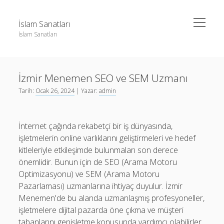
menüyü
İslam Sanatları
aç
İslam Sanatları
Yan
Ara
Menü
Instagram Beğeni Yükseltme Bedava
Ara
İzmir Menemen SEO ve SEM Uzmanı
Liste
Tarih:
Ocak 26, 2024
| Yazar:
admin
Sayfa Listesi
Instagram Beğeni Yükseltme Bedava
Liste
İnternet çağında rekabetçi bir iş dünyasında,
Sayfa Listesi
işletmelerin online varlıklarını geliştirmeleri ve hedef
kitleleriyle etkileşimde bulunmaları son derece
önemlidir. Bunun için de SEO (Arama Motoru
Optimizasyonu) ve SEM (Arama Motoru
Pazarlaması) uzmanlarına ihtiyaç duyulur. İzmir
Menemen'de bu alanda uzmanlaşmış profesyoneller,
işletmelere dijital pazarda öne çıkma ve müşteri
tabanlarını genişletme konusunda yardımcı olabilirler.