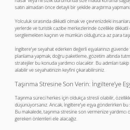
hasar veya hırsızlık durumunda size maddi koruma sağlaya
satın almadan önce detaylı bir şekilde araştırma yapmanı
Yolculuk sırasında dikkatli olmak ve çevrenizdeki insanlara
yerlerde ve turistik cazibe merkezlerinde özellikle dikkatli 
sergilemekten kaçının ve mümkün olduğunca az para taşı
İngiltere'ye seyahat ederken değerli eşyalarınızı güven
planlama yapmak, doğru paketleme, gözetim altında tutma,
stratejiler bu konuda yardımcı olacaktır. Bu adımları takip
alabilir ve seyahatinizin keyfini çıkarabilirsiniz.
Taşınma Stresine Son Verin: İngiltere’ye 
Taşınma süreci herkes için oldukça stresli olabilir, özellik
düşünüyorsanız. Ancak, İngiltere'ye eşya gönderirken bu s
Bu makalede, taşınma stresine son vermenize yardımcı ol
gereken önlemleri ele alacağız.