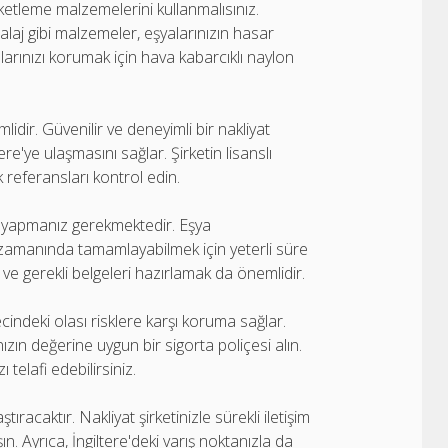
aketleme malzemelerini kullanmalısınız.
alaj gibi malzemeler, eşyalarınızın hasar
alarınızı korumak için hava kabarcıklı naylon
lidir. Güvenilir ve deneyimli bir nakliyat
ere'ye ulaşmasını sağlar. Şirketin lisanslı
referansları kontrol edin.
a yapmanız gerekmektedir. Eşya
i zamanında tamamlayabilmek için yeterli süre
 ve gerekli belgeleri hazırlamak da önemlidir.
cindeki olası risklere karşı koruma sağlar.
zın değerine uygun bir sigorta poliçesi alın.
elafi edebilirsiniz.
tıracaktır. Nakliyat şirketinizle sürekli iletişim
n. Ayrıca, İngiltere'deki varış noktanızla da