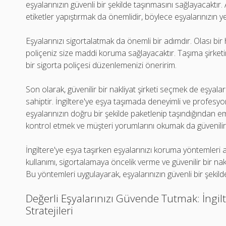
eşyalarınızın güvenli bir şekilde taşınmasını sağlayacaktır. A
etiketler yapıştırmak da önemlidir, böylece eşyalarınızın yer
Eşyalarınızı sigortalatmak da önemli bir adımdır. Olası b
poliçeniz size maddi koruma sağlayacaktır. Taşıma şirketin
bir sigorta poliçesi düzenlemenizi öneririm.
Son olarak, güvenilir bir nakliyat şirketi seçmek de eşyala
sahiptir. İngiltere'ye eşya taşımada deneyimli ve profesyone
eşyalarınızın doğru bir şekilde paketlenip taşındığından em
kontrol etmek ve müşteri yorumlarını okumak da güvenilirl
İngiltere'ye eşya taşırken eşyalarınızı koruma yöntemler
kullanımı, sigortalamaya öncelik verme ve güvenilir bir nakli
Bu yöntemleri uygulayarak, eşyalarınızın güvenli bir şekild
Değerli Eşyalarınızı Güvende Tutmak: İngil
Stratejileri