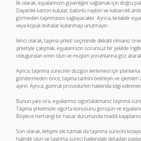
İlk olarak, eşyalarınızın güvenliğini sağlamak için doğru p
Dayanıklı karton kutular, balonlu naylon ve kabarcıklı amb
görmeden taşınmasını sağlayacaktır. Ayrıca, kırılabilir eşy
veya köpük levhalar kullanmayı unutmayın.
İkinci olarak, taşıma şirketi seçiminde dikkatli olmanız önem
şirketiyle çalışmak, eşyalarınızın sorunsuz bir şekilde İngilt
olduğundan emin olun ve müşteri yorumlarına göz atarak 
Ayrıca, taşınma sürecinin düzgün ilerlemesi için planlam
göndermeden önce, taşıma tarihini belirleyin ve işlemler
ayırın. Ayrıca, gümrük prosedürleri hakkında bilgi edinmek
Bunun yanı sıra, eşyalarınızı sigortalatmanız taşınma süre
Taşıma şirketinizle sigorta konusunu görüşün ve eşyalarını
Böylece herhangi bir hasar durumunda maddi kayıplarınızı t
Son olarak, iletişimi sıkı tutmak da taşınma sürecini kolaylaş
halinde olun ve taşınma süreci hakkındaki detayları paylaşı