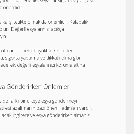
bilir. Bu nedenle, seyahat sigortası poliçesi
z önemlidir.
 karşı tetikte olmak da önemlidir. Kalabalık
olun. Değerli eşyalarınızı açıkça
yın.
de tutmanın önemi büyüktür. Önceden
 sigorta yaptırma ve dikkatli olma gibi
 ederek, değerli eşyalarınızı koruma altına
Eşya Gönderirken Önlemler
le de farklı bir ülkeye eşya göndermeyi
tresi azaltmanın bazı önemli adımları vardır.
acak İngiltere'ye eşya gönderirken almanız