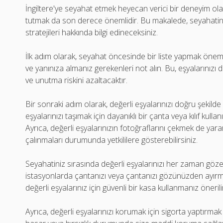
İngiltere'ye seyahat etmek heyecan verici bir deneyim olab
tutmak da son derece önemlidir. Bu makalede, seyahatiniz
stratejileri hakkında bilgi edineceksiniz.
İlk adım olarak, seyahat öncesinde bir liste yapmak önemli
ve yanınıza almanız gerekenleri not alın. Bu, eşyalarınızı 
ve unutma riskini azaltacaktır.
Bir sonraki adım olarak, değerli eşyalarınızı doğru şekild
eşyalarınızı taşımak için dayanıklı bir çanta veya kılıf kullanı
Ayrıca, değerli eşyalarınızın fotoğraflarını çekmek de yarar
çalınmaları durumunda yetkililere gösterebilirsiniz.
Seyahatiniz sırasında değerli eşyalarınızı her zaman göze
istasyonlarda çantanızı veya çantanızı gözünüzden ayırmay
değerli eşyalarınız için güvenli bir kasa kullanmanız önerili
Ayrıca, değerli eşyalarınızı korumak için sigorta yaptırma