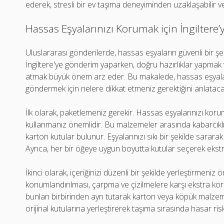
ederek, stresli bir ev taşıma deneyiminden uzaklaşabilir ve 
Hassas Eşyalarınızı Korumak için İngiltere
Uluslararası gönderilerde, hassas eşyaların güvenli bir şek
İngiltere'ye gönderim yaparken, doğru hazırlıklar yapmak 
atmak büyük önem arz eder. Bu makalede, hassas eşyalarını
göndermek için nelere dikkat etmeniz gerektiğini anlataca
İlk olarak, paketlemeniz gerekir. Hassas eşyalarınızı ko
kullanmanız önemlidir. Bu malzemeler arasında kabarcıklı n
karton kutular bulunur. Eşyalarınızı sıkı bir şekilde sarara
Ayrıca, her bir öğeye uygun boyutta kutular seçerek ekst
İkinci olarak, içeriğinizi düzenli bir şekilde yerleştirmeni
konumlandırılması, çarpma ve çizilmelere karşı ekstra ko
bunları birbirinden ayrı tutarak karton veya köpük malzeme
orijinal kutularına yerleştirerek taşıma sırasında hasar riski