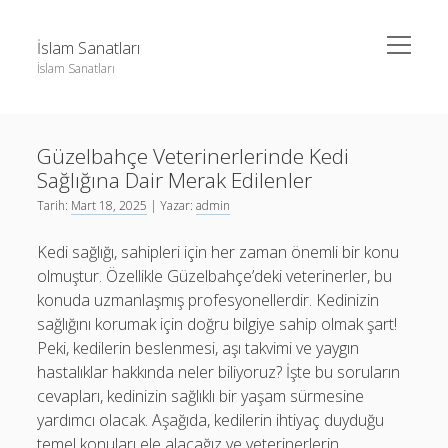
menüyü
İslam Sanatları
aç
İslam Sanatları
Yan
Ara
Menü
Instagram Beğeni Yükseltme Bedava
Ara
Güzelbahçe Veterinerlerinde Kedi
Liste
Sağlığına Dair Merak Edilenler
Sayfa Listesi
Instagram Beğeni Yükseltme Bedava
Tarih:
Mart 18, 2025
| Yazar:
admin
Liste
Kedi sağlığı, sahipleri için her zaman önemli bir konu
Sayfa Listesi
olmuştur. Özellikle Güzelbahçe’deki veterinerler, bu
konuda uzmanlaşmış profesyonellerdir. Kedinizin
sağlığını korumak için doğru bilgiye sahip olmak şart!
Peki, kedilerin beslenmesi, aşı takvimi ve yaygın
hastalıklar hakkında neler biliyoruz? İşte bu soruların
cevapları, kedinizin sağlıklı bir yaşam sürmesine
yardımcı olacak. Aşağıda, kedilerin ihtiyaç duyduğu
temel konuları ele alacağız ve veterinerlerin