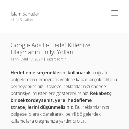
menüyü
İslam Sanatları
aç
İslam Sanatları
Yan
Ara
Menü
Instagram Beğeni Yükseltme Bedava
Ara
Google Ads İle Hedef Kitlenize
Liste
Ulaşmanın En İyi Yolları
Sayfa Listesi
Instagram Beğeni Yükseltme Bedava
Tarih:
Eylül 17, 2024
| Yazar:
admin
Liste
Hedefleme seçeneklerini kullanarak
, coğrafi
Sayfa Listesi
bölgelerden demografik verilere kadar birçok faktörü
belirleyebilirsiniz. Böylece, reklamlarınızı sadece
potansiyel müşterilere gösterebilirsiniz.
Rekabetçi
bir sektördeyseniz, yerel hedefleme
stratejilerini düşünmelisiniz
. Bu, reklamlarınızı
bölgesel olarak daraltarak, belirli bölgelerdeki
kullanıcılara ulaşmanıza yardımcı olur.