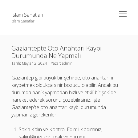
menüyü
İslam Sanatları
aç
İslam Sanatları
Yan
Ara
Menü
Instagram Beğeni Yükseltme Bedava
Ara
Gaziantepte Oto Anahtarı Kaybı
Liste
Durumunda Ne Yapmalı
Sayfa Listesi
Instagram Beğeni Yükseltme Bedava
Tarih:
Mayıs 12, 2024
| Yazar:
admin
Liste
Gaziantep gibi büyük bir şehirde, oto anahtarını
Sayfa Listesi
kaybetmek oldukça sinir bozucu olabilir. Ancak bu
durumda panik yapmadan hızlı ve etkili bir şekilde
hareket ederek sorunu çözebilirsiniz. İşte
Gaziantep'te oto anahtarı kaybı durumunda
yapmanız gerekenler:
Sakin Kalın ve Kontrol Edin: İlk adımınız,
sakinliğinizi korumak ve durumu