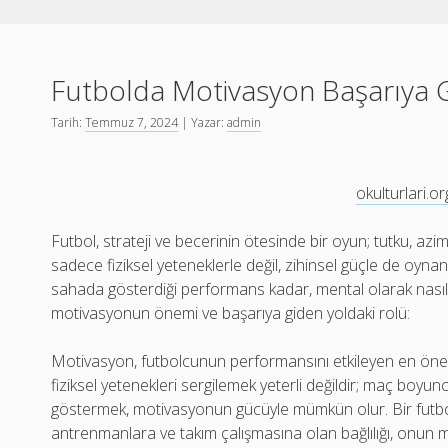
Futbolda Motivasyon Başarıya 
Tarih:
Temmuz 7, 2024
| Yazar:
admin
okulturlari.or
Futbol, strateji ve becerinin ötesinde bir oyun; tutku, azim
sadece fiziksel yeteneklerle değil, zihinsel güçle de oynanı
sahada gösterdiği performans kadar, mental olarak nasıl ha
motivasyonun önemi ve başarıya giden yoldaki rolü:
Motivasyon, futbolcunun performansını etkileyen en önem
fiziksel yetenekleri sergilemek yeterli değildir; maç boyunca
göstermek, motivasyonun gücüyle mümkün olur. Bir futbolc
antrenmanlara ve takım çalışmasına olan bağlılığı, onun