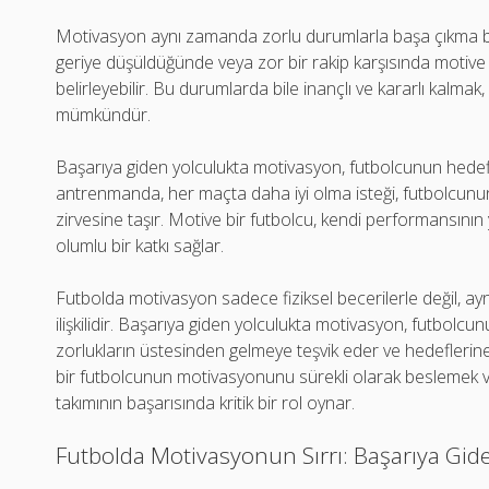
Motivasyon aynı zamanda zorlu durumlarla başa çıkma bec
geriye düşüldüğünde veya zor bir rakip karşısında motive 
belirleyebilir. Bu durumlarda bile inançlı ve kararlı kalma
mümkündür.
Başarıya giden yolculukta motivasyon, futbolcunun hedef
antrenmanda, her maçta daha iyi olma isteği, futbolcunun
zirvesine taşır. Motive bir futbolcu, kendi performansını
olumlu bir katkı sağlar.
Futbolda motivasyon sadece fiziksel becerilerle değil, 
ilişkilidir. Başarıya giden yolculukta motivasyon, futbolcun
zorlukların üstesinden gelmeye teşvik eder ve hedeflerin
bir futbolcunun motivasyonunu sürekli olarak beslemek v
takımının başarısında kritik bir rol oynar.
Futbolda Motivasyonun Sırrı: Başarıya Gid