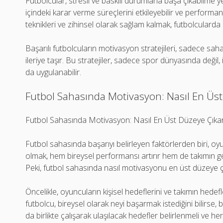
Futbolcular, stresli ve baskılı durumlarla başa çıkabilme ye
içindeki karar verme süreçlerini etkileyebilir ve performan
teknikleri ve zihinsel olarak sağlam kalmak, futbolcularda
Başarılı futbolcuların motivasyon stratejileri, sadece saha
ileriye taşır. Bu stratejiler, sadece spor dünyasında değil
da uygulanabilir.
Futbol Sahasında Motivasyon: Nasıl En Üst 
Futbol Sahasında Motivasyon: Nasıl En Üst Düzeye Çıkarı
Futbol sahasında başarıyı belirleyen faktörlerden biri, o
olmak, hem bireysel performansı artırır hem de takımın 
Peki, futbol sahasında nasıl motivasyonu en üst düzeye çı
Öncelikle, oyuncuların kişisel hedeflerini ve takımın hedefle
futbolcu, bireysel olarak neyi başarmak istediğini bilirse
da birlikte çalışarak ulaşılacak hedefler belirlenmeli ve 