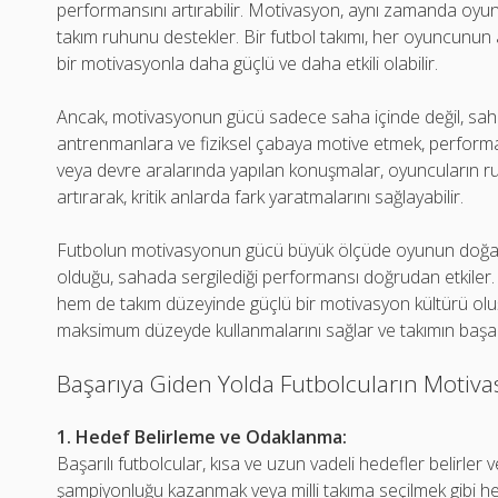
performansını artırabilir. Motivasyon, aynı zamanda oyun
takım ruhunu destekler. Bir futbol takımı, her oyuncunu
bir motivasyonla daha güçlü ve daha etkili olabilir.
Ancak, motivasyonun gücü sadece saha içinde değil, saha d
antrenmanlara ve fiziksel çabaya motive etmek, performan
veya devre aralarında yapılan konuşmalar, oyuncuların ru
artırarak, kritik anlarda fark yaratmalarını sağlayabilir.
Futbolun motivasyonun gücü büyük ölçüde oyunun doğası
olduğu, sahada sergilediği performansı doğrudan etkiler. 
hem de takım düzeyinde güçlü bir motivasyon kültürü oluşt
maksimum düzeyde kullanmalarını sağlar ve takımın başarı
Başarıya Giden Yolda Futbolcuların Motivas
1. Hedef Belirleme ve Odaklanma:
Başarılı futbolcular, kısa ve uzun vadeli hedefler belirler 
şampiyonluğu kazanmak veya milli takıma seçilmek gibi h