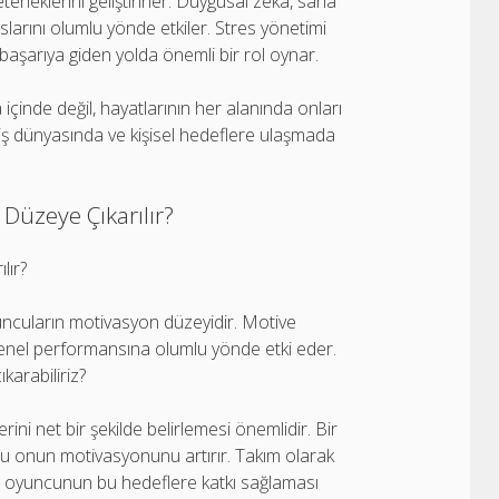
teneklerini geliştirirler. Duygusal zeka, saha
slarını olumlu yönde etkiler. Stres yönetimi
 başarıya giden yolda önemli bir rol oynar.
 içinde değil, hayatlarının her alanında onları
, iş dünyasında ve kişisel hedeflere ulaşmada
Düzeye Çıkarılır?
lır?
yuncuların motivasyon düzeyidir. Motive
genel performansına olumlu yönde etki eder.
karabiliriz?
rini net bir şekilde belirlemesi önemlidir. Bir
, bu onun motivasyonunu artırır. Takım olarak
her oyuncunun bu hedeflere katkı sağlaması