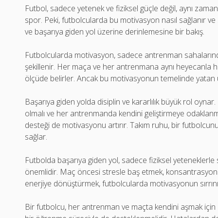
Futbol, sadece yetenek ve fiziksel güçle değil, aynı zam
spor. Peki, futbolcularda bu motivasyon nasıl sağlanır ve
ve başarıya giden yol üzerine derinlemesine bir bakış.
Futbolcularda motivasyon, sadece antrenman sahalarında
şekillenir. Her maça ve her antrenmana aynı heyecanla ha
ölçüde belirler. Ancak bu motivasyonun temelinde yatan 
Başarıya giden yolda disiplin ve kararlılık büyük rol oynar.
olmalı ve her antrenmanda kendini geliştirmeye odaklanma
desteği de motivasyonu artırır. Takım ruhu, bir futbolcun
sağlar.
Futbolda başarıya giden yol, sadece fiziksel yeteneklerle sı
önemlidir. Maç öncesi stresle baş etmek, konsantrasyon
enerjiye dönüştürmek, futbolcularda motivasyonun sırrını
Bir futbolcu, her antrenman ve maçta kendini aşmak için m