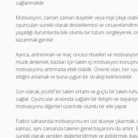
sağlanmalıdır.
Motivasyon, zaman zaman düşebilir veya inişli çıkışlı olab
oyuncuları sürekli olarak desteklemesi ve cesaretlendirme
yaşadığı durumlarda bile olumlu bir tutum sergileyerek, o
kazanmak gerekir.
Ayrıca, antrenman ve maç öncesi ritüelleri ve motivasyon te
müzik dinlemek, bazıları için takım içi motivasyon konuşma
motivasyonu artırmada etkili olabilir. Önemli olan, her oy
ettiğini anlamak ve buna uygun bir strateji belirlemektir.
Son olarak, pozitif bir takım ortamı ve güçlü bir takım ru
sağlar. Oyuncular arasında sağlam bir iletişim ve dayan
motivasyonu diğerleri üzerinde olumlu bir etki yapar.
Futbol sahasında motivasyonu en üst düzeye çıkarmak, s
kalmaz, aynı zamanda takımın genel başarısını da artırır
sürekli olarak yeniden değerlendirmek ve geliştirmek, başar