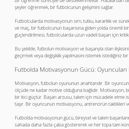
bir öğrenme süreciyle de desteklenmelidir. Hatalardan d
şeyler öğrenmek, bir futbolcunun gelişimini sağlar.
Futbolcularda motivasyonun sırrı, tutku, kararlılık ve sür
ve maç, bir futbolcunun başarısına giden yolda önemli b
güçlendirilmesi, futbolcularda uzun vadeli başarı için kriti
Bu şekilde, futbolun motivasyon ve başarıyla olan ilişkis
geçirmek veya değişiklik yapılmasını istemek istediğiniz b
Futbolda Motivasyonun Gücü: Oyuncuları N
Motivasyon, futbolun oyununun anahtarıdır. Bir oyuncun
ölçüde ne kadar motive olduğuna bağlıdır. Motivasyon, b
bir itici güçtür. Başarı arzusu, takım için mücadele etme i
taşır. Bir oyuncunun motivasyonu, antrenörün taktikleri ve
Futbolda motivasyonun gücü, bireysel ve takım başarıların
sahada daha fazla çaba göstererek ve her topa tam kons