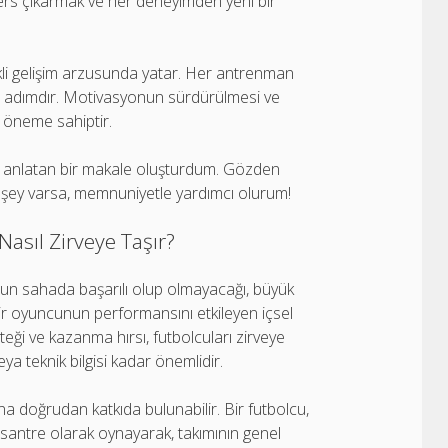
ers çıkarmak ve her deneyimden yeni bir
ekli gelişim arzusunda yatar. Her antrenman
ir adımdır. Motivasyonun sürdürülmesi ve
k öneme sahiptir.
ini anlatan bir makale oluşturdum. Gözden
ir şey varsa, memnuniyetle yardımcı olurum!
asıl Zirveye Taşır?
un sahada başarılı olup olmayacağı, büyük
ir oyuncunun performansını etkileyen içsel
steği ve kazanma hırsı, futbolcuları zirveye
ya teknik bilgisi kadar önemlidir.
a doğrudan katkıda bulunabilir. Bir futbolcu,
antre olarak oynayarak, takımının genel