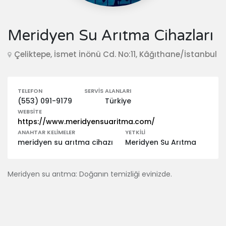
Meridyen Su Arıtma Cihazları
Çeliktepe, İsmet İnönü Cd. No:11, Kâğıthane/İstanbul
TELEFON
SERVIS ALANLARI
(553) 091-9179
Türkiye
WEBSITE
https://www.meridyensuaritma.com/
ANAHTAR KELIMELER
YETKILI
meridyen su arıtma cihazı
Meridyen Su Arıtma
Meridyen su arıtma: Doğanın temizliği evinizde.