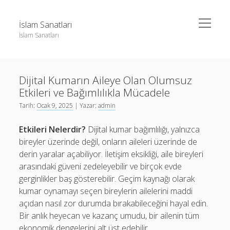
menüyü
İslam Sanatları
aç
İslam Sanatları
Yan
Ara
Menü
Instagram Beğeni Yükseltme Bedava
Ara
Dijital Kumarın Aileye Olan Olumsuz
Liste
Etkileri ve Bağımlılıkla Mücadele
Sayfa Listesi
Instagram Beğeni Yükseltme Bedava
Tarih:
Ocak 9, 2025
| Yazar:
admin
Liste
Etkileri Nelerdir?
Dijital kumar bağımlılığı, yalnızca
Sayfa Listesi
bireyler üzerinde değil, onların aileleri üzerinde de
derin yaralar açabiliyor. İletişim eksikliği, aile bireyleri
arasındaki güveni zedeleyebilir ve birçok evde
gerginlikler baş gösterebilir. Geçim kaynağı olarak
kumar oynamayı seçen bireylerin ailelerini maddi
açıdan nasıl zor durumda bırakabileceğini hayal edin.
Bir anlık heyecan ve kazanç umudu, bir ailenin tüm
ekonomik dengelerini alt üst edebilir.