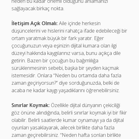
neden bu kadar önemli olduğunu anlamanızı
sağlayacak birkaç nokta.
İletişim Açık Olmalı:
Aile içinde herkesin
düşüncelerini ve hislerini rahatça ifade edebileceği bir
ortam yaratmak büyük bir fark yaratır. Eğer
çocuğunuzun veya eşinizin dijital kumara olan ilgi
düzeyi hakkında kaygılarınız varsa, bunu açıkça dile
getirin. Bazen bir çocuğun bu bağımlılığa
sürüklenmesinin sebebi, başka bir şeyden kaçmak
istemesidir. Onlara “Neden bu ortamda daha fazla
zaman geçiriyorsun?” diye sorduğunuzda, belki de
acaba ne kadar kaygı yaşadıklarını öğrenebilirsiniz.
Sınırlar Koymak:
Özellikle dijital dünyanın çekiciliği
göz önüne alındığında, belirli sınırlar koymak iyi bir fikir
olabilir. Belirli saatlerde kumar oynamayı ya da dijital
oyunları yasaklayarak, ailecek birlikte daha fazla
zaman geçirebilirsiniz. “Neden hafta sonları birlikte