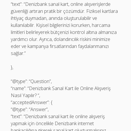
“text”: “Denizbank sanal kart, online alışverişlerde
güvenliği artıran pratik bir çözümdür. Fiziksel kartlara
ihtiyaç duymadan, anında oluşturulabilir ve
kullanılabilir. Kişisel bilgilerinizi korurken, harcama
limitleri belirleyerek bütçenizi kontrol altına almanıza
yardımcı olur. Ayrıca, dolandırıcılık riskini minimize
eder ve kampanya fırsatlarından faydalanmanızı
sağlar.”
},
“@type”: “Question”,
“name”: “Denizbank Sanal Kart ile Online Alışveriş
Nasıl Yapılır? “,
“acceptedAnswer”: {
“@type”: “Answer”,
“text”: “Denizbank sanal kart ile online alışveriş
yapmak için öncelikle Denizbank internet
bankacılığına girerek sanal kart oluşturmalısınız.