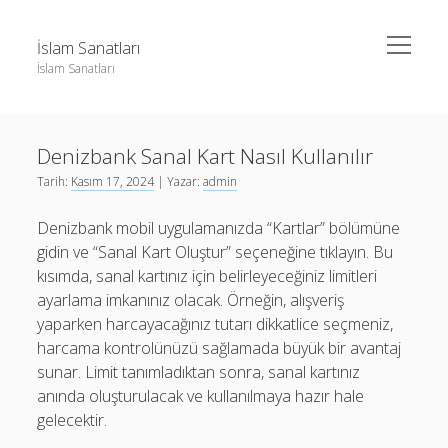
menüyü
İslam Sanatları
aç
İslam Sanatları
Yan
Ara
Menü
Instagram Beğeni Yükseltme Bedava
Ara
Denizbank Sanal Kart Nasıl Kullanılır
Liste
Tarih:
Kasım 17, 2024
| Yazar:
admin
Sayfa Listesi
Instagram Beğeni Yükseltme Bedava
Denizbank mobil uygulamanızda “Kartlar” bölümüne
Liste
gidin ve “Sanal Kart Oluştur” seçeneğine tıklayın. Bu
Sayfa Listesi
kısımda, sanal kartınız için belirleyeceğiniz limitleri
ayarlama imkanınız olacak. Örneğin, alışveriş
yaparken harcayacağınız tutarı dikkatlice seçmeniz,
harcama kontrolünüzü sağlamada büyük bir avantaj
sunar. Limit tanımladıktan sonra, sanal kartınız
anında oluşturulacak ve kullanılmaya hazır hale
gelecektir.