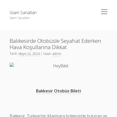
menüyü
İslam Sanatları
aç
İslam Sanatları
Yan
Ara
Menü
Instagram Beğeni Yükseltme Bedava
Ara
Balıkesirde Otobüsle Seyahat Ederken
Liste
Hava Koşullarına Dikkat
Sayfa Listesi
Instagram Beğeni Yükseltme Bedava
Tarih:
Mayıs 22, 2024
| Yazar:
admin
Liste
Sayfa Listesi
Balıkesir Otobüs Bileti
Balıkesir, Türkiye'nin Marmara bölgesinde bulunan ve