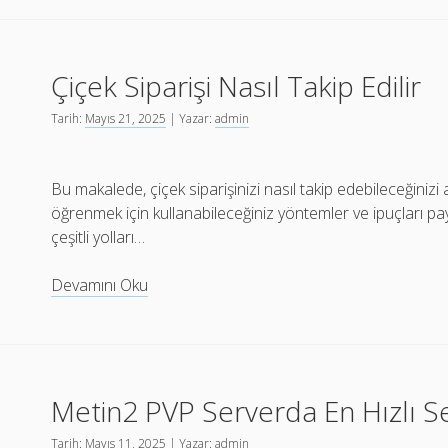
Lastik
Alırken
Nelere
Çiçek Siparişi Nasıl Takip Edilir
Dikkat
Edilmeli
Tarih:
Mayıs 21, 2025
| Yazar:
admin
Bu makalede, çiçek siparişinizi nasıl takip edebileceğiniz
öğrenmek için kullanabileceğiniz yöntemler ve ipuçları payl
çeşitli yolları…
Çiçek
Devamını Oku
Siparişi
Nasıl
Takip
Edilir
Metin2 PVP Serverda En Hızlı S
Tarih:
Mayıs 11, 2025
| Yazar:
admin