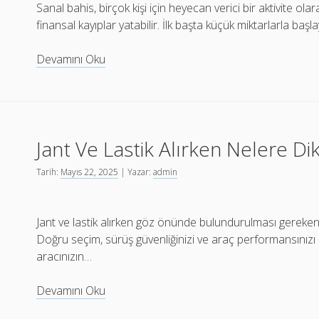
Sanal bahis, birçok kişi için heyecan verici bir aktivite ol
finansal kayıplar yatabilir. İlk başta küçük miktarlarla baş
Sanal
Devamını Oku
Bahis
Oynamanın
Finansal
Kayıplara
Jant Ve Lastik Alırken Nelere Dik
Sebep
Olması
Tarih:
Mayıs 22, 2025
| Yazar:
admin
Jant ve lastik alırken göz önünde bulundurulması gereken 
Doğru seçim, sürüş güvenliğinizi ve araç performansınızı ar
aracınızın…
Jant
Devamını Oku
Ve