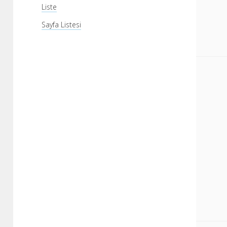
Liste
Sayfa Listesi