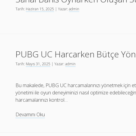
Tarih:
Haziran 15, 2025
| Yazar:
admin
PUBG UC Harcarken Bütçe Yönet
Tarih:
Mayıs 31, 2025
| Yazar:
admin
Bu makalede, PUBG UC harcamalarınızı yönetmek için etkili
yönetimi ile oyun deneyiminizi nasıl optimize edebileceğ
harcamalarınızı kontrol…
PUBG
Devamını Oku
UC
Harcarken