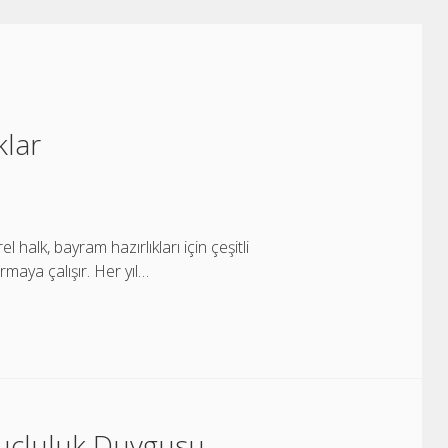
klar
halk, bayram hazırlıkları için çeşitli
rmaya çalışır. Her yıl…
uçluluk Duygusu