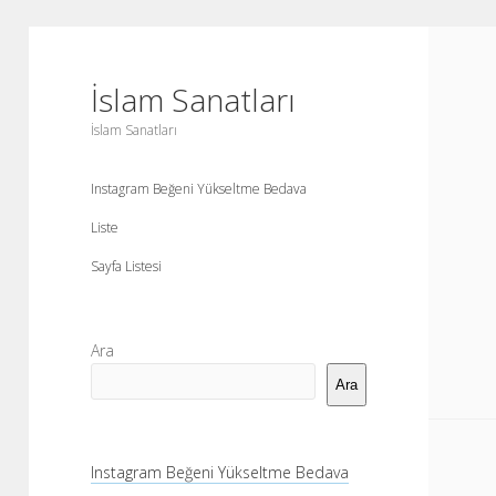
İslam Sanatları
İslam Sanatları
Instagram Beğeni Yükseltme Bedava
Liste
Sayfa Listesi
Yan
Ara
Menü
Ara
Instagram Beğeni Yükseltme Bedava