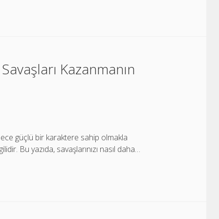
 Savaşları Kazanmanın
ece güçlü bir karaktere sahip olmakla
lidir. Bu yazıda, savaşlarınızı nasıl daha…