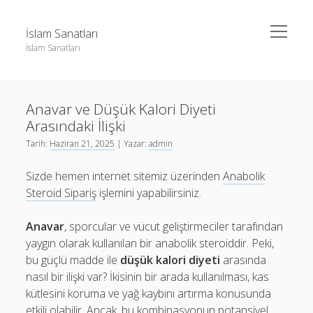
menüyü
İslam Sanatları
aç
İslam Sanatları
Yan
Ara
Menü
Instagram Beğeni Yükseltme Bedava
Ara
Anavar ve Düşük Kalori Diyeti
Liste
Arasındaki İlişki
Sayfa Listesi
Instagram Beğeni Yükseltme Bedava
Tarih:
Haziran 21, 2025
| Yazar:
admin
Liste
Sizde hemen internet sitemiz üzerinden
Anabolik
Sayfa Listesi
Steroid Sipariş
işlemini yapabilirsiniz.
Anavar
, sporcular ve vücut geliştirmeciler tarafından
yaygın olarak kullanılan bir anabolik steroiddir. Peki,
bu güçlü madde ile
düşük kalori diyeti
arasında
nasıl bir ilişki var? İkisinin bir arada kullanılması, kas
kütlesini koruma ve yağ kaybını artırma konusunda
etkili olabilir. Ancak, bu kombinasyonun potansiyel