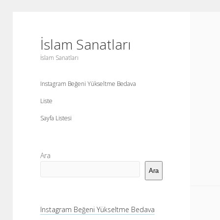
İslam Sanatları
İslam Sanatları
Instagram Beğeni Yükseltme Bedava
Liste
Sayfa Listesi
Yan
Ara
Menü
Ara
Instagram Beğeni Yükseltme Bedava